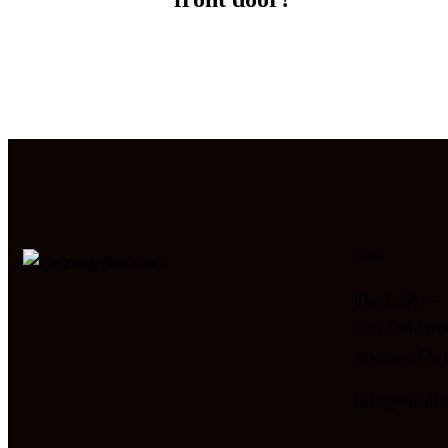
Office
The USA —
785 15h Stre
Boston MA, 
info@email.