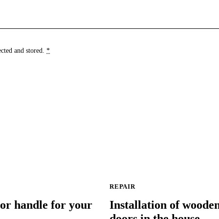
ected and stored
.
*
REPAIR
or handle for your
Installation of wooden
doors in the house