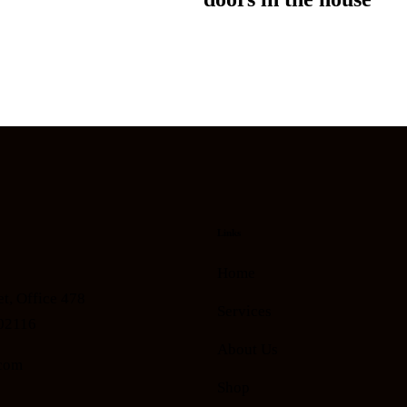
Links
Home
et, Office 478
Services
02116
About Us
com
Shop