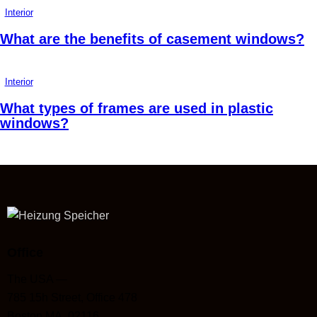
Interior
What are the benefits of casement windows?
Interior
What types of frames are used in plastic
windows?
Office
The USA —
785 15h Street, Office 478
Boston MA, 02116